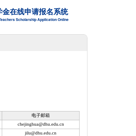
学金在线申请报名系统
Teachers Scholarship Application Online
电子邮箱
chejinghua@dhu.edu.cn
jilu@dhu.edu.cn